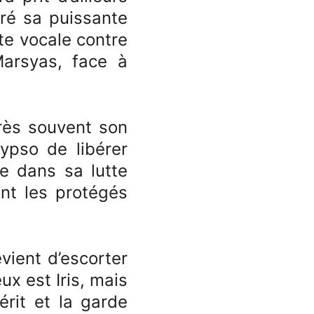
gré sa puissante
oute vocale contre
arsyas, face à
rès souvent son
lypso de libérer
ée dans sa lutte
ont les protégés
vient d’escorter
x est Iris, mais
érit et la garde