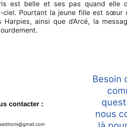
Iris est belle et ses pas quand elle
n-ciel. Pourtant la jeune fille est sœu
 Harpies, ainsi que d’Arcé, la messa
lourdement.
Besoin 
com
quest
s contacter : 
nous c
là pou
seditions@gmail.com