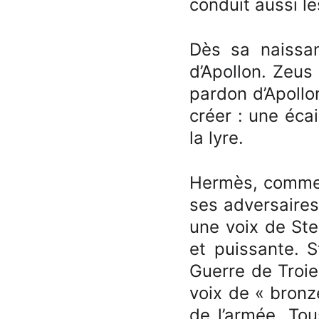
conduit aussi l
Dès sa naissan
d’Apollon. Zeus
pardon d’Apollo
créer : une écai
la lyre.
Hermès, comme 
ses adversaires
une voix de Sten
et puissante. S
Guerre de Troie 
voix de « bronze
de l’armée. Tou