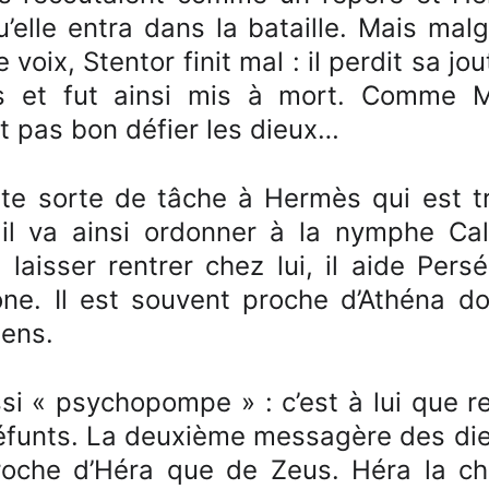
qu’elle entra dans la bataille. Mais mal
 voix, Stentor finit mal : il perdit sa j
s et fut ainsi mis à mort. Comme M
ait pas bon défier les dieux…
ute sorte de tâche à Hermès qui est t
 il va ainsi ordonner à la nymphe Ca
 laisser rentrer chez lui, il aide Pers
ne. Il est souvent proche d’Athéna d
iens.
i « psychopompe » : c’est à lui que re
funts. La deuxième messagère des dieu
roche d’Héra que de Zeus. Héra la ch