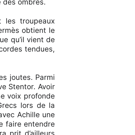
e des ombres.
t les troupeaux
ermès obtient le
e qu’il vient de
s cordes tendues,
s joutes. Parmi
e Stentor. Avoir
une voix profonde
Grecs lors de la
 avec Achille une
se faire entendre
 prit d’ailleurs