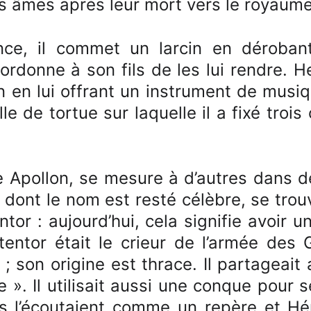
es âmes après leur mort vers le royaum
ce, il commet un larcin en déroban
 ordonne à son fils de les lui rendre. H
n en lui offrant un instrument de musiqu
lle de tortue sur laquelle il a fixé troi
Apollon, se mesure à d’autres dans de
 dont le nom est resté célèbre, se trouv
tor : aujourd’hui, cela signifie avoir 
tentor était le crieur de l’armée des 
; son origine est thrace. Il partageait
 ». Il utilisait aussi une conque pour 
s l’écoutaient comme un repère et Héra